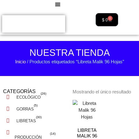
0
$
0
NUESTRA TIENDA
Inicio
/ Productos etiquetados “Libreta Malik 96 Hojas”
CATEGORÍAS
Mostrando el único resultado
(26)
ECOLÓGICO
(5)
GORRAS
(30)
LIBRETAS
LIBRETA
(14)
MALIK 96
PRODUCCIÓN