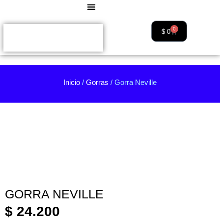
0
$
0
Inicio
/
Gorras
/ Gorra Neville
GORRA NEVILLE
$
24.200