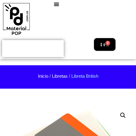
0
$
0
Inicio
/
Libretas
/ Libreta British